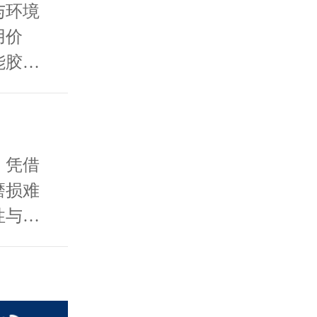
与环境
用价
能胶黏
了全新
，凭借
磨损难
性与延