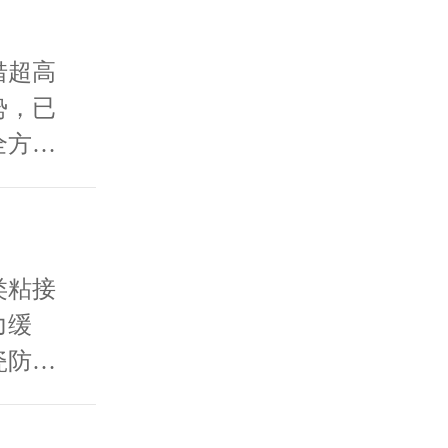
借超高
势，已
全方位
类粘接
力缓
瓷防护