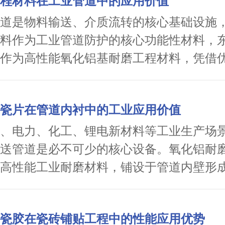
程材料在工业管道中的应用价值
普通碳钢的 50 倍、双金属堆焊板的 10 倍
高磨损部位可使设备使用寿命延长 10 倍
道是物料输送、介质流转的核心基础设施
矿渣粉尘环境中年磨损率低于 10%，大幅
料作为工业管道防护的核心功能性材料，
与检修频次。其密度仅 3.6g/cm³，约为钢
作为高性能氧化铝基耐磨工程材料，凭借
，轻量化特性有效降低输送设备、风机、
能与适配性，已成为工业管道耐磨防腐防
荷，配合低摩擦系数，可减少运行阻力，
方案。
瓷片在管道内衬中的工业应用价值
，实现节能降耗。同时，该类耐磨陶瓷可耐受
高温烧结成型，使用配套耐热粘接剂可在 28
、电力、化工、锂电新材料等工业生产场
期稳定运行不老化、不脱落，适配水泥窑
送管道是必不可少的核心设备。氧化铝耐
、热风管道等高温腐蚀场景，粘接安装工
高性能工业耐磨材料，铺设于管道内壁形
受设备结构限制。氧化铝陶瓷是一种优质
成为工业管道长效防护的核心解决方案。
够显著提升设备运行稳定性、延长服役周
瓷胶在瓷砖铺贴工程中的性能应用优势
成本，为水泥企业实现高效生产、精益生