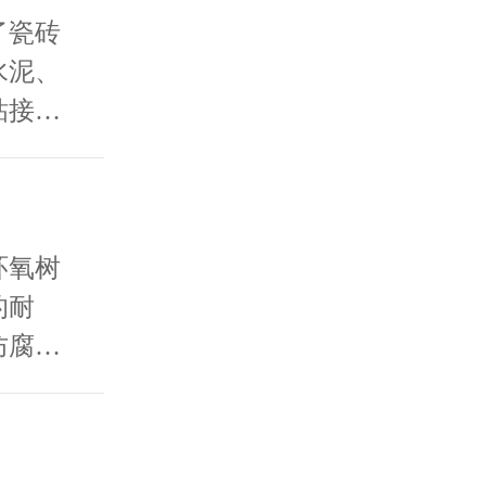
的重要
了瓷砖
水泥、
粘接材
元的适
环氧树
的耐
防腐修
业金属