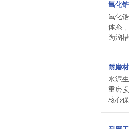
氧化锆
氧化锆
体系，
为溜槽
耐磨材
水泥生
重磨损
核心保
损耗等
度HR