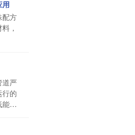
应用
殊配方
材料，
管道严
运行的
低能耗
洛氏硬
耐磨合金