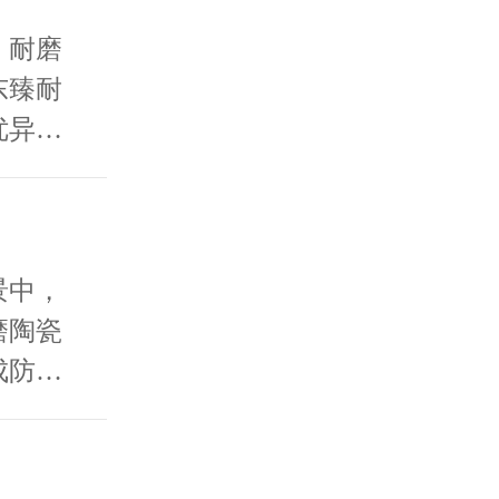
，应用
以上，在
，耐磨
减少设
东臻耐
铁的二
优异的
管道等
护的主
提升系
 17
5℃工
景中，
尾、高
磨陶瓷
艺简
成防护
耐磨材
期、降
产提供