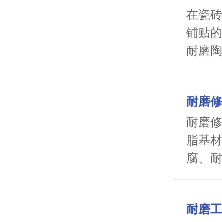
坚实支
在瓷砖
保障。
铺贴的
耐磨陶
料，凭
配能力
耐磨修
耐磨修
脂基材
腐、耐
补、缺
构件长
耐磨工