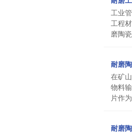
耐磨工
钢，是
在水泥
工业管
高风速
工程材
备更换
磨陶瓷
分之一
物理性
承载负
流解决
耐磨陶
统能效
00℃
在矿山
况下长
物料输
温烟道
片作为
便，不
内衬，
料，能
耐磨陶
低运维