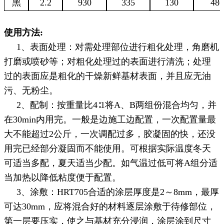
黑
2.2
930
335
130
48
使用方法
:
1、表面处理：对需处理部位进行粗化处理，角磨机
打磨或喷砂等；对粗化处理过的表面进行清洗；处理
过的表面应是粗化的干燥新鲜基材表面，并且应无油
污、无粉尘。
2、配制：按重量比4∶1将A、B两组份混合均匀，并
在30min内用完。一般是边施工边配置，一次配置量最
大不能超过2公斤，一次调配过多，胶凝固的快，还没
用完已经部分凝固而不能使用。可根据实际温度冬天
可适当多配，夏天适当少配。如气温过低可将A组分适
当加热以降低粘度便于配置。
3、涂敷：HRT705合适的涂层厚度是2～8mm，最厚
可达30mm，应将混合好的材料逐层涂敷于待修部位，
第一层要压实，使之与基材充分浸润，涂层涂到尺寸