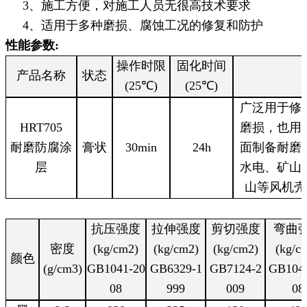
3、施工方便，对施工人员无很高技术要求
4、适用于多种磨损、腐蚀工况的修复和防护
性能参数
:
操作时限
固化时间
产品名称
状态
(25℃)
(25℃)
广泛用于修
HRT
705
磨损，也用
耐磨防腐涂
膏状
30min
24h
面制备耐磨
层
水电、矿山
山等风机壳
抗压强度
拉伸强度
剪切强度
弯曲
密度
(kg/cm2)
(kg/cm2)
(kg/cm2)
(kg/c
颜色
(g/cm3)
GB1041-20
GB6329-1
GB7124-2
GB104
08
999
009
08