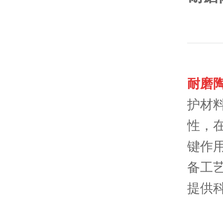
耐磨
护材
性，
键作
备工
提供