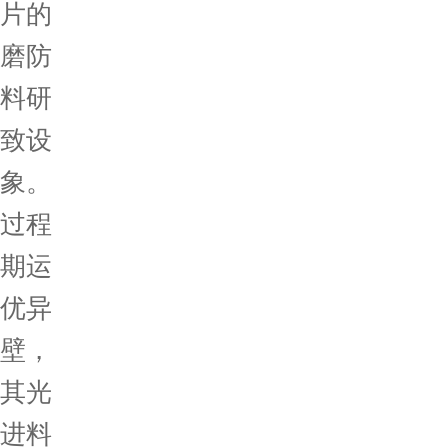
片的
磨防
料研
致设
象。
过程
期运
优异
壁，
其光
进料