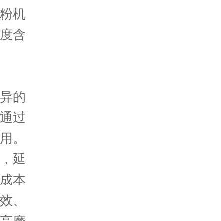
粉机
度含
异的
通过
用。
，延
成本
效、
高磨