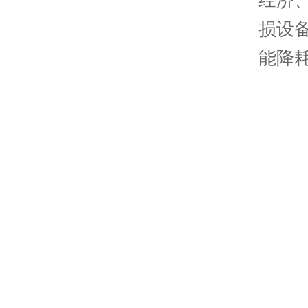
损设
能降