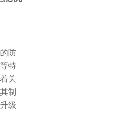
的防
等特
着关
其制
升级