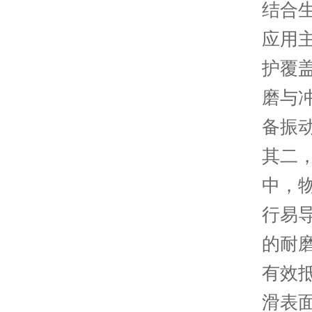
结合
应用
护覆
磨与
备振
其二
中，
行易
的耐
有效
滑表