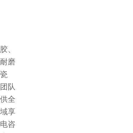
胶、
耐磨
瓷
团队
供全
域享
电咨