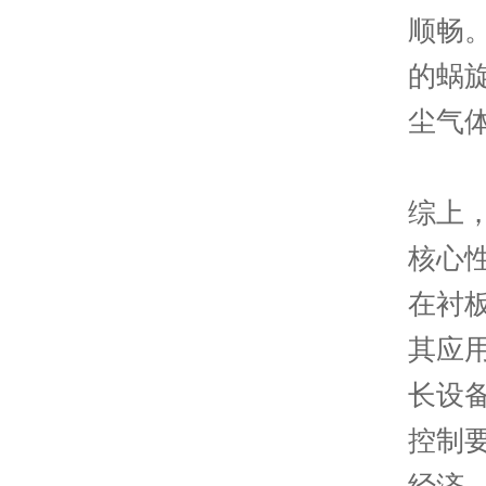
顺畅
的蜗
尘气
综上
核心
在衬
其应
长设
控制
经济