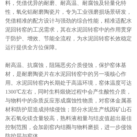
料，凭借优异的耐磨、耐高温、耐腐蚀及轻量化特
性，氧化铝耐磨陶瓷片，专为工业强磨损场景研发，
凭借精准的配方设计与强劲的综合性能，精准适配水
泥回转窑的工况需求，其在水泥回转窑中的作用贯穿
于防护、增效、节能全流程，为水泥回转窑长效稳定
运行提供全方位保障。
耐高温、抗腐蚀，阻隔恶劣介质侵蚀，保护窑体基
材，是耐磨陶瓷片在水泥回转窑中的另一项核心作
用。水泥回转窑内长期处于高温环境，窑体温度可达
1300℃左右，同时生料煅烧过程中会产生酸性介质，
与物料中的杂质反应形成腐蚀性物质，对窑体金属基
材和防护层造成持续侵蚀；部分水泥生产线因矿山石
灰石氧化镁含量较高，熟料液相量与结皮值超出最佳
控制范围，会加剧窑内结圈与物料磨损，进一步侵蚀
防护层与窑体。